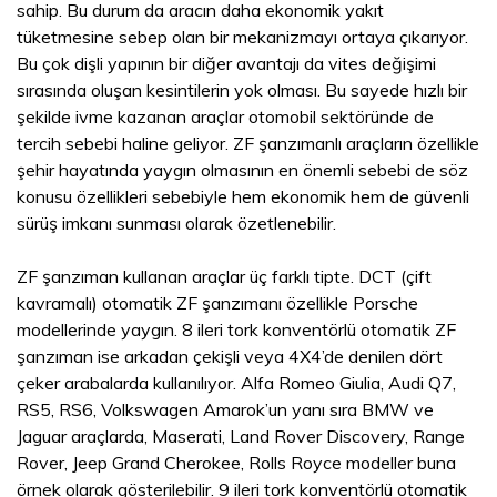
sahip. Bu durum da aracın daha ekonomik yakıt
tüketmesine sebep olan bir mekanizmayı ortaya çıkarıyor.
Bu çok dişli yapının bir diğer avantajı da vites değişimi
sırasında oluşan kesintilerin yok olması. Bu sayede hızlı bir
şekilde ivme kazanan araçlar otomobil sektöründe de
tercih sebebi haline geliyor. ZF şanzımanlı araçların özellikle
şehir hayatında yaygın olmasının en önemli sebebi de söz
konusu özellikleri sebebiyle hem ekonomik hem de güvenli
sürüş imkanı sunması olarak özetlenebilir.
ZF şanzıman kullanan araçlar üç farklı tipte. DCT (çift
kavramalı) otomatik ZF şanzımanı özellikle Porsche
modellerinde yaygın. 8 ileri tork konventörlü otomatik ZF
şanzıman ise arkadan çekişli veya 4X4’de denilen dört
çeker arabalarda kullanılıyor. Alfa Romeo Giulia, Audi Q7,
RS5, RS6, Volkswagen Amarok’un yanı sıra BMW ve
Jaguar araçlarda, Maserati, Land Rover Discovery, Range
Rover, Jeep Grand Cherokee, Rolls Royce modeller buna
örnek olarak gösterilebilir. 9 ileri tork konventörlü otomatik