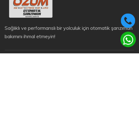
Sağlıklı ve performanslı bir yolculuk için otomatik şanzıman
bakımını ihmal etmeyin!
© 2021 - Design By
İLTAWEB
İLETIŞIM BILGILERI
Yeni Sanayi Sit. Paşaalanı Mah. 31-1 Sk No:8-A
(Ferah Lokantası Arkası) Karesi-Balıkesir
0541 780 54 45